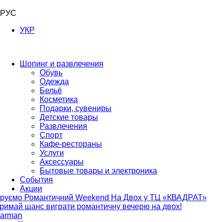
РУС
УКР
Шопинг и развлечения
Обувь
Одежда
Бельё
Косметика
Подарки, сувениры
Детские товары
Развлечения
Спорт
Кафе-рестораны
Услуги
Аксессуары
Бытовые товары и электроника
События
Акции
руємо Романтичний Weekend На Двох у ТЦ «КВАДРАТ»
римай шанс виграти романтичну вечерю на двох!
arman