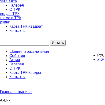
зата Хата
Галерея
О ТРК
енда в ТРК
клама в ТРК
ркинг
Карта ТРК Квадрат
Контакты
Искать
Шопинг и развлечения
РУС
События
УКР
Акции
Галерея
О ТРК
Карта ТРК Квадрат
Контакты
Главная страница
Акции