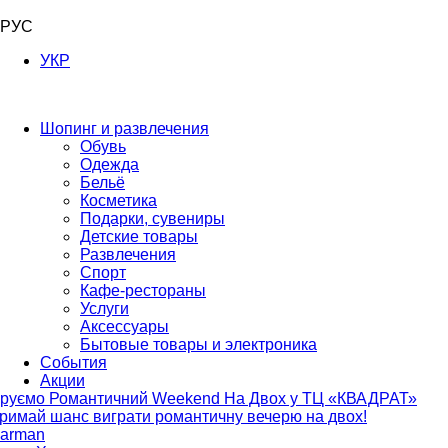
РУС
УКР
Шопинг и развлечения
Обувь
Одежда
Бельё
Косметика
Подарки, сувениры
Детские товары
Развлечения
Спорт
Кафе-рестораны
Услуги
Аксессуары
Бытовые товары и электроника
События
Акции
руємо Романтичний Weekend На Двох у ТЦ «КВАДРАТ»
римай шанс виграти романтичну вечерю на двох!
arman