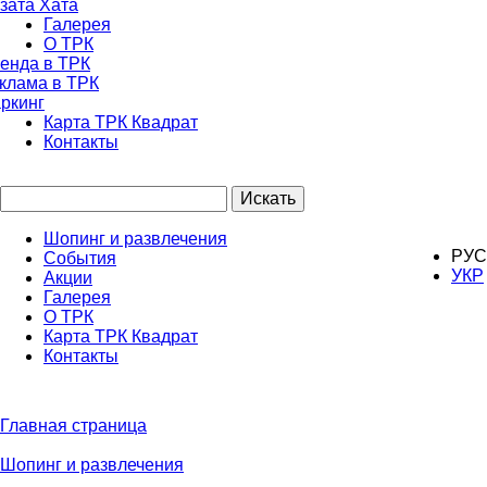
зата Хата
Галерея
О ТРК
енда в ТРК
клама в ТРК
ркинг
Карта ТРК Квадрат
Контакты
Искать
Шопинг и развлечения
РУС
События
УКР
Акции
Галерея
О ТРК
Карта ТРК Квадрат
Контакты
Главная страница
Шопинг и развлечения